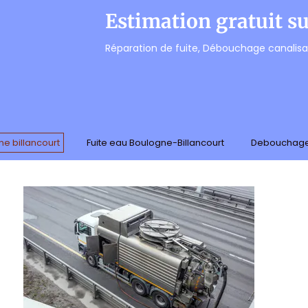
Estimation gratuit 
Réparation de fuite, Débouchage canalisati
e billancourt
Fuite eau Boulogne-Billancourt
Debouchage 